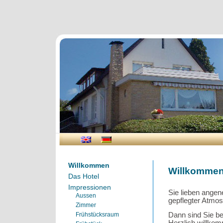
Willkommen
Willkomme
Das Hotel
Impressionen
Sie lieben angen
Aussen
gepflegter Atmo
Zimmer
Dann sind Sie be
Frühstücksraum
Herzlich willko