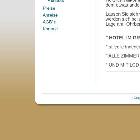
Frühstück
dem etwas ande
Preise
Lassen Sie sich
Anreise
werden sich bei u
AGB´s
Lage am "Ohrber
Kontakt
" HOTEL IM G
* stilvolle Inne
* ALLE ZIMME
* UND MIT LCD
* Copy